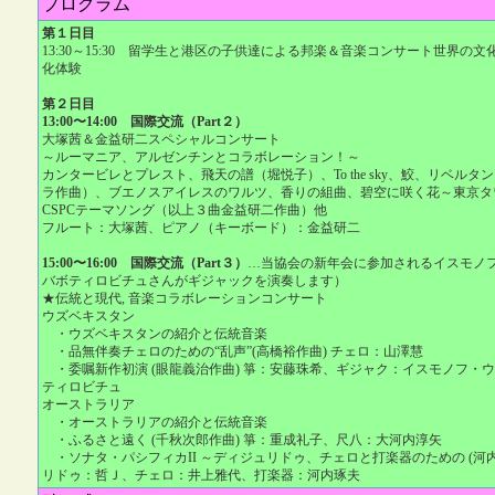
プログラム
第１日目
13:30～15:30 留学生と港区の子供達による邦楽＆音楽コンサート世界の
化体験
第２日目
13:00〜14:00 国際交流（Part２）
大塚茜＆金益研二スペシャルコンサート
～ルーマニア、アルゼンチンとコラボレーション！～
カンタービレとプレスト、飛天の譜（堀悦子）、To the sky、鮫、リベルタ
ラ作曲）、ブエノスアイレスのワルツ、香りの組曲、碧空に咲く花～東京タ
CSPCテーマソング（以上３曲金益研二作曲）他
フルート：大塚茜、ピアノ（キーボード）：金益研二
15:00〜16:00 国際交流（Part３）
…当協会の新年会に参加されるイスモノ
バボティロビチュさんがギジャックを演奏します）
★伝統と現代, 音楽コラボレーションコンサート
ウズベキスタン
・ウズベキスタンの紹介と伝統音楽
・品無伴奏チェロのための“乱声”(高橋裕作曲) チェロ：山澤慧
・委嘱新作初演 (眼龍義治作曲) 箏：安藤珠希、ギジャク：イスモノフ・
ティロビチュ
オーストラリア
・オーストラリアの紹介と伝統音楽
・ふるさと遠く (千秋次郎作曲) 箏：重成礼子、尺八：大河内淳矢
・ソナタ・パシフィカII ～ディジュリドゥ、チェロと打楽器のための (河
リドゥ：哲Ｊ、チェロ：井上雅代、打楽器：河内琢夫