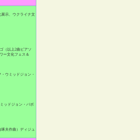
文化展示、ウクライナ文
ンゴ（以上2曲ピアソ
ワー文化フェス＆
フ・ウミッドジョン・
ウミッドジョン・バボ
内琢夫作曲）ディジュ