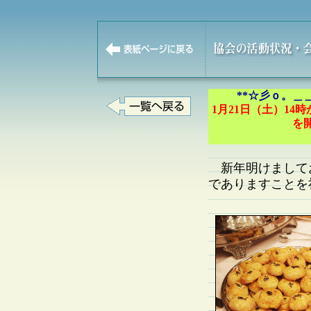
**☆彡ｏ。＿
1月21日（土）1
を
新年明けまして
でありますことを