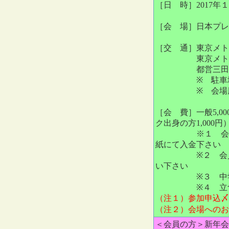
［日 時］2017年１
［会 場］日本プレスセ
［交 通］東京メトロ
東京メトロ 丸ノ
都営三田線 内
※ 駐車場は
※ 会場周辺
［会 費］一般5,00
ク出身の方1,000円
※１ 会員の方
紙にて入金下さい
※２ 会員以外
い下さい
※３ 中学生
※４ 立食パ
（注１）参加申込〆
（注２）会場へのお
＜会員の方＞新年会