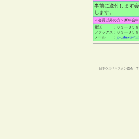
事前に送付します会
します。
＜会員以外の方＞新年会申
電話 ：０３—３５９
ファックス：０３—３５９
メール ：
jp-uzbeku@nif
日本ウズベキスタン協会 〒105-00