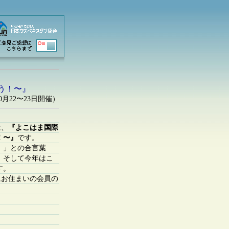
う！〜』
0月22〜23日開催）
は、
『よこはま国際
！〜』
です。
。」との合言葉
。そして今年はこ
す。
にお住まいの会員の