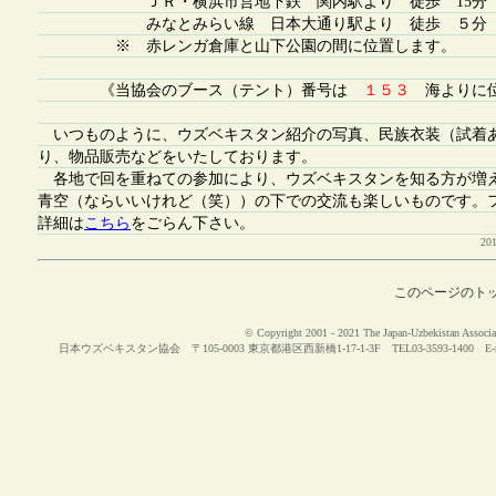
ＪＲ・横浜市営地下鉄 関内駅より 徒歩 15分
みなとみらい線 日本大通り駅より 徒歩 ５分
※ 赤レンガ倉庫と山下公園の間に位置します。
《当協会のブース（テント）番号は
１５３
海よりに位
いつものように、ウズベキスタン紹介の写真、民族衣装（試着
り、物品販売などをいたしております。
各地で回を重ねての参加により、ウズベキスタンを知る方が増
青空（ならいいけれど（笑））の下での交流も楽しいものです。
詳細は
こちら
をごらん下さい。
2
このページのト
© Copyright 2001 - 2021 The Japan-Uzbekistan Associat
日本ウズベキスタン協会 〒105-0003 東京都港区西新橋1-17-1-3F TEL03-3593-1400 E-m