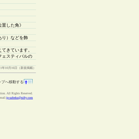
置した角》
あり）などを飾
えてきています。
フェスティバルの
011年10月16日（新規掲載）
ップへ移動する
ion. All Rights Reserved.
ail:
jp-uzbeku@nifty.com