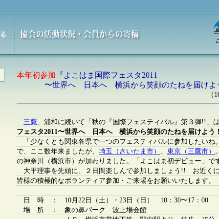
本年初参加
『よこはま国際フェスタ2011
〜世界へ 日本へ 横浜から笑顔のたねを届けよ
（1
三鷹
、浦和に続いて「秋の『国際フェスティバル』第３弾!!」
フェスタ2011〜世界へ 日本へ 横浜から笑顔のたねを届けよう
「少なくとも関東各県で一つのフェスティバルに参加したいね
で、ここ数年来ましたが、
埼玉（さいたま市）
、
東京（三鷹市）
の神奈川（横浜市）が加わりました。「よこはま初デビュー」で
大平理事を先頭に、２日間楽しんで参加しましょう!! お近く
皆様の積極的なボランティア参加・ご来場をお願いいたします。
日 時 ： 10月22日（土）・23日（日） 10：30〜17：00
場 所 ： 象の鼻パーク 波止場会館