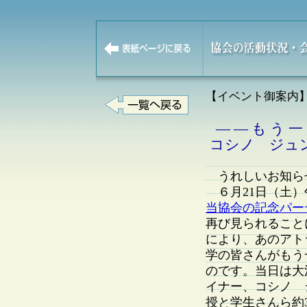
【イベント御案内
— — も う 一
コシノ ジュ
うれしいお知ら
６月21日（土）
当協会の記念パー
再び見られること
により、あのアト
学の皆さんがもう
のです。当日は大
イナー、コシノ 
授と学生さんら約