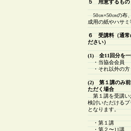
５ 用意するもの
50㎝×50㎝の
成用の紙やハサミ
６ 受講料（通常
ださい）
(1) 全11回分
・当協会会員 20
・それ以外の方 3
(2) 第１講の
ただく場合
第１講を受講い
検討いただけるプ
となります。
・第１講 2,
・第２〜11講 3