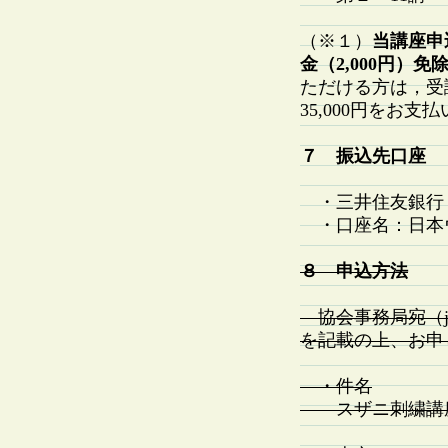
（※１）
当講座申
金（2,000円）免
ただける方は，受講
35,000円をお支
７ 振込先口座
・三井住友銀行 日
・口座名：日本
８ 申込方法
協会事務局宛（jp-u
を記載の上、お申
・件名
スザニ刺繍講座