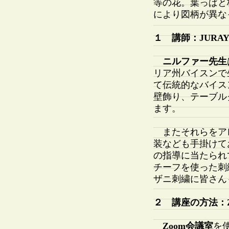
等の花。葉っぱと
により図柄が異な
１ 講師：JURAYEV
ニルファー先生
リア州バイスンで
て伝統的なバイス
壁飾り、テーブル
ます。
またそれらをア
装なども手掛けて
の指導に当たられ
チーフを使った刺
ザニ刺繍に皆さん
２ 講座の方法：
Zoom会議室
を