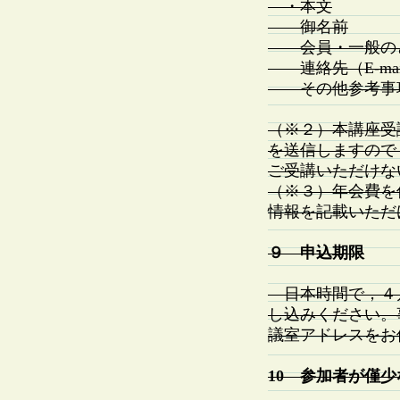
・本文
御名前
会員・一般の
連絡先（E-ma
その他参考事
（※２）本講座受講
を送信しますので
ご受講いただけな
（※３）年会費を
情報を記載いただ
９ 申込期限
日本時間で，４月
し込みください。
議室アドレスをお
10 参加者が僅