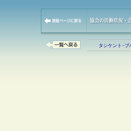
タシケント−ブ