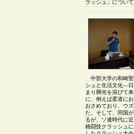
ラッシュ」について
中部大学の和崎聖
シュと生活文化—日
まり脚光を浴びて来
に、例えば柔道にお
おさめており、ウズ
た。そして、同国が
るが、ソ連時代に近
格闘技クラッシュに
したクラッシュ大会