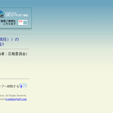
度就任））の
!!
稿者：広報委員会）
ップへ移動する
ion. All Rights Reserved.
ail:
jp-uzbeku@nifty.com