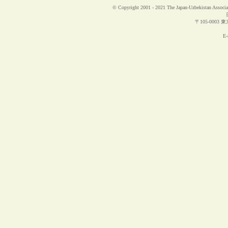
© Copyright 2001 - 2021 The Japan-Uzbekistan Associat
〒105-0003 東
E-m