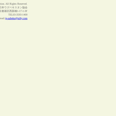
ion. All Rights Reserved.
日本ウズベキスタン協会
京都港区西新橋1-17-1-3F
TEL03-3593-1400
ail:
jp-uzbeku@nifty.com