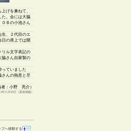
打ち上げを兼ねて、
した。会には大脇
、ＯＢの小池さん
先生、２代目のエ
当日の席上では開
キリル文字表記の
大脇さん自家製の
仰っていました
脇さんの熱意と尽
稿者：小野 亮介）
013年11月09日（新規掲載）
ップへ移動する