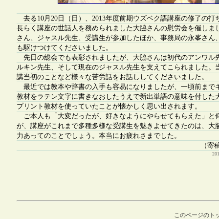
去る10月20日（日）、2013年度前期ウズベク語講座の修了の
長らく講座の世話人を務められました大脇さんの慰労会を催しま
さん、ジャスル先生、受講生が参加したほか、事務局の永峯さん
も駆けつけてくださいました。
先日の総会でも表彰されましたが、大脇さんは初代のアンワル
ルキン先生、そして現在のジャスル先生を支えてこられました。
講当初のことなど様々な苦労話をお話ししてくださいました。
最近では教本や辞書の入手も容易になりましたが、一頃前まで
教材をラテン文字に書きなおしたうえで新出単語の意味を付した
プリント教材を使っていたことが懐かしく思い出されます。
ご本人も「大変だったが、好きなようにやらせてもらえた」と
が、講座がこれまで多種多様な受講生を魅きよせてきたのは、大
力あってのことでしょう。本当にお疲れさまでした。
（寄
2
このページのト