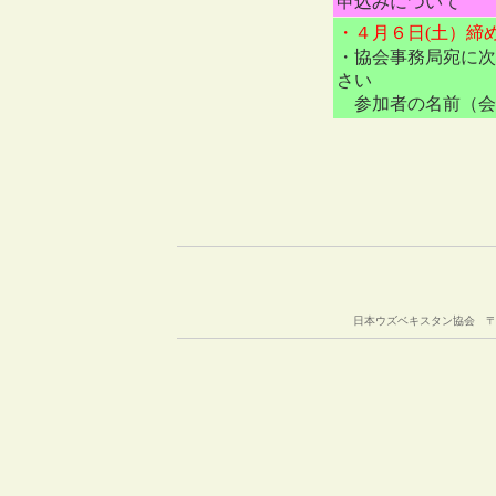
申込みについて
・４月６日(土）締
・協会事務局宛に次
さい
参加者の名前（会
日本ウズベキスタン協会 〒105-00