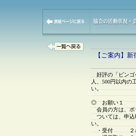
【ご案内】新
好評の「ビンゴゲ
人、500円以内
い。
◎ お願い１
会員の方は、ボ
ついては、申込
い。
・受付 ２