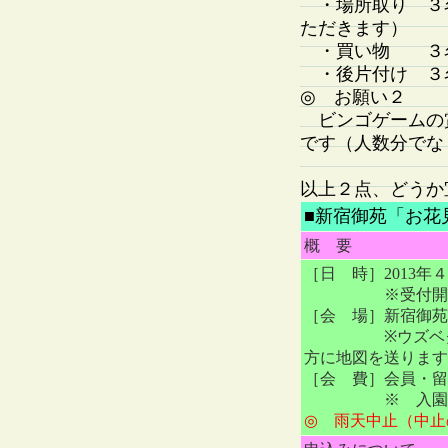
・場所取り ３名
ただきます）
・買い物 ３
・後片付け ３
◎ お願い２
ビンゴゲームの
です（人数分でな
以上２点、どうか
■新宿御苑「お花
概 要
［日 時］2013年４
※受付開始は10
［会 場］新宿御苑
※ウズベクの国
方に地図を送ります
［会 費］会員・留学
※ 入園料・
◎ 雨天中止（中止