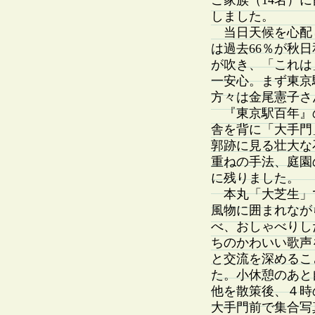
ご家族（14名）
しました。
当日天候を心配
は過去66％が秋
が吹き、「これは
一安心。まず東京
方々は金尾憲子さ
『東京駅百年』
舎を背に「大手門
郭跡に見る壮大な
重ねの手法、庭園
に残りました。
本丸「大芝生」
風物に囲まれなが
べ、おしゃべりし
ちのかわいい歌声
と交流を深めるこ
た。小休憩のあと
他を散策後、４時
大手門前で集合写