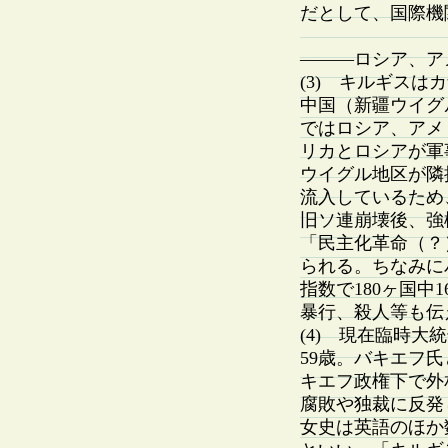
だとして、国際機
———ロシア、ア
(3) キルギス
中国（新疆ウイグ
ではロシア、アメ
リカとロシアが軍
ウイグル地区が隣
流入しているため
旧ソ連崩壊後、強
「民主化革命（？
られる。ちなみに
指数で180ヶ国中
暴行、殺人等も伝
(4) 現在臨時
59歳。バキエフ
キエフ政権下で外
腐敗や独裁に反発
女史は英語のほか