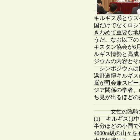
キルギス系とウズ
国だけでなくロシ
きわめて重要な地
うだ。なお以下の
キスタン協会が6
ルギス情勢と高成
ジウムの内容とそ
シンポジウムは
浜野道博キルギス
嶌が司会兼スピー
ジア関係の学者、
ち見が出るほどの
———女性の臨時
(1) キルギスは
半分ほどの小国で
4000m級の山々を