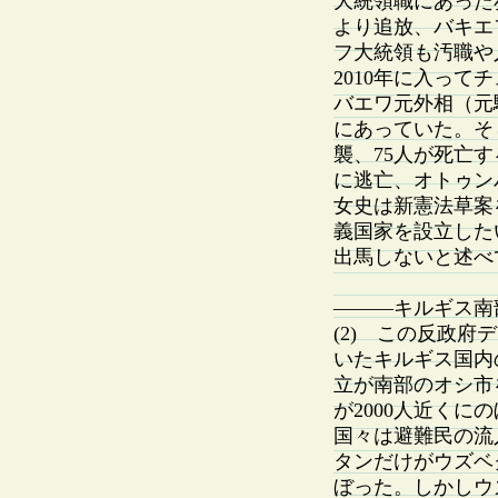
大統領職にあった
より追放、バキエ
フ大統領も汚職や
2010年に入っ
バエワ元外相（元
にあっていた。そ
襲、75人が死亡
に逃亡、オトゥン
女史は新憲法草案
義国家を設立した
出馬しないと述べ
———キルギス南
(2) この反政
いたキルギス国内
立が南部のオシ市
が2000人近く
国々は避難民の流
タンだけがウズベ
ぼった。しかしウ