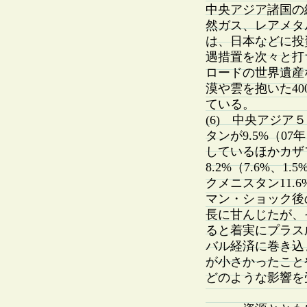
中央アジア諸国の
然ガス、レアメタ
は、日本などに投
遇措置を次々と打
ロードの世界遺産
漠や雲を抱いた4
ている。
(6) 中央アジア
タンが9.5%（07
しているほかカザフ
8.2%（7.6%、1
クメニスタン11.6
マン・ショック後
長に甘んじたが、
ると着実にプラス
バル経済に巻き込
が小さかったこと
どのような影響を