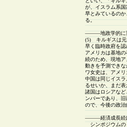
といい、「キルギ
が、イスラム系国
早とみているのか
る。
———地政学的に
(5) キルギス
早く臨時政府を認
アメリカは基地の
続のため、現地ア
動きを予測できな
ワ女史は、アメリ
中国は同じイスラ
るせいか、まだ表
諸国はロシアなど
ンバーであり、旧
ので、今後の政治
———経済成長続
シンポジウムの