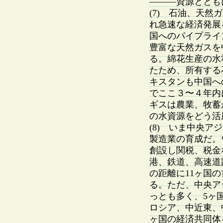
———資源ととも
(7) 石油、天
れ急速な経済発展
国へのパイプライ
豊富な天然ガスを
る。綿花生産の水
たため、所有する
キスタンも中国へ
でここ３〜４年内
ギスは農業、牧蓄
の水資源をどう活
(8) いま中央
製造業の育成だ。
創設し関税、税金
港、鉄道、高速道
の距離に11ヶ国
る。ただ、中央ア
っとも多く、5ヶ
ロシア、中近東、
ヶ国の経済共同体