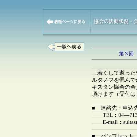
第３回
若くして逝った
ルタノフを偲んで
キスタン協会の会
頂けます（受付は
■ 連絡先・申込
TEL：04—7133
E-mail：sultasno
■ パンフレット（