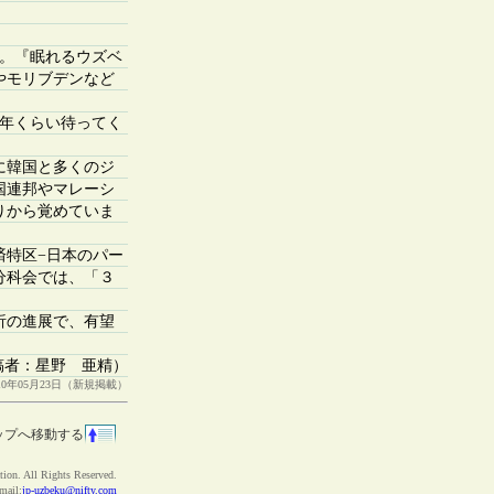
す。『眠れるウズベ
やモリブデンなど
0年くらい待ってく
に韓国と多くのジ
国連邦やマレーシ
りから覚めていま
特区−日本のパー
分科会では、「３
析の進展で、有望
稿者：星野 亜精）
010年05月23日（新規掲載）
ップへ移動する
ion. All Rights Reserved.
ail:
jp-uzbeku@nifty.com