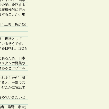
間企業に委託する
現在積極的に行わ
設することが、現
者：正岡 あかね）
り、現状として
ているそうです。
を目指し、ISOも
であるため、日本
キスタンの野菜や
はあるとアピール
されましたが、融
すると、一部ウズ
がどこかに電話で
進めていきたいと
稿者：塩野 泰大）