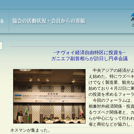
−ナヴォイ経済自由特区に投資を−
ガニエフ副首相らが訪日し円卓会議
中央アジアの経済がよ
え始めた。特にウズベ
けでなく製造業、観光
始めており４月22日に
の投資を求めるフォー
今回のフォーラムは、
相兼対外経済関係・投
るウズベク関係者と、
らが中心になって行わ
省と商社などが協力し
ネスマンが集まった。