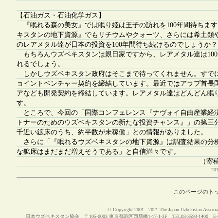
【石油ガス・石油化学ガス】
『眠れる森の美女』では眠り姫は王子の訪れを100年間待ちま
キスタンの地下資源』でもリチウムやクォーツ、さらには希土類
のレアメタル達が日本の投資を100年間待ち続けるのでしょうか？
もちろんウズベキスタンは親日家ですから、レアメタル達は10
れるでしょう。
しかしウズベキスタン政府はそこまで待ってくれません。すで
ョイントベンチャー契約を締結しています。最近ではアラブ首長
アなども開発契約を締結しています。レアメタル達はどんどん眠
す。
ところで、今回の「国際コンフェレンス『ナヴォイ自由産業経済
トナーのためのウズベキスタンの新たな投資チャンス』」の第三
千近い鉱床のうち、約半数が未稼働」との情報がありました。
さらに「『眠れるウズベキスタンの地下資源』は調査結果の分
な鉱床はまだまだ増えそうである」と自信満々です。
（寄
2
このページのト
© Copyright 2001 - 2021 The Japan-Uzbekistan Associat
日本ウズベキスタン協会 〒105-0003 東京都港区西新橋1-17-1-3F TEL03-3593-1400 E-m