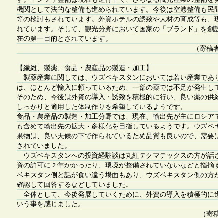
機関として法的な整備も進められています。今後は空港整備も民
等の検討もされています。外資ホテルの誘致や人材の育成等も、
れています。そして、観光分野において国家の「ブランド」を創
在の第一目的とされています。
（寄稿
【繊維、製薬、食品・農産品の製造・加工】
製薬産業に関しては、ウズベキスタンにおいては若い産業であ
は、ほとんど輸入に頼っているため、一部の薬では不足が発生し
そのため、今後は外資の導入・誘致を積極的に行い、良い薬の供給
しっかりと適用した体制作りを希望しているようです。
食品・農産品の製造・加工分野では、現在、輸出先が主にロシア
も含めて輸出先の拡大・多様化を目指しているようです。ウズベ
果物は、良い天候の下で作られているため品質も良いので、需要
されていました。
ウズベキスタンへの投資経験談は丸紅テクマテックスの方が話
資の許可に２年かかったり、環境が整備されていないなどと指摘
ベキスタン側と話が食い違う場面もあり、ウズベキスタン側の方
確認して回答するなどしていました。
全体として、今後発展していくために、外資の導入を積極的に
いう事を感じました。
（寄