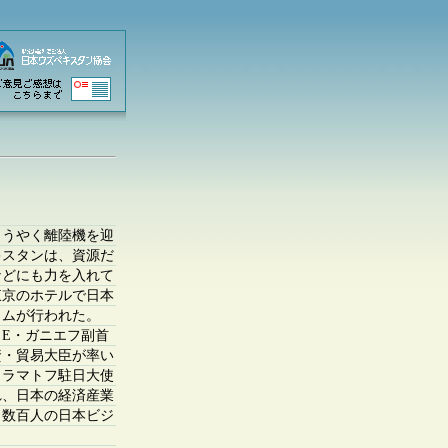
うやく離陸機を迎
キスタンは、資源だ
などにも力を入れて
東京のホテルで日本
ラムが行われた。
E・ガニエフ副首
資・貿易大臣が率い
カラマトフ駐日大使
れ、日本の経済産業
、数百人の日本ビジ