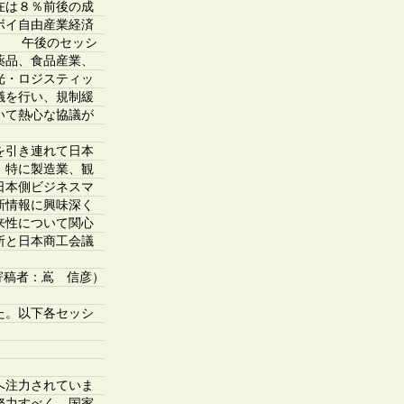
在は８％前後の成
ボイ自由産業経済
。 午後のセッシ
、薬品、食品産業、
観光・ロジスティッ
議を行い、規制緩
いて熱心な協議が
を引き連れて日本
、特に製造業、観
日本側ビジネスマ
新情報に興味深く
来性について関心
所と日本商工会議
寄稿者：嶌 信彦）
た。以下各セッシ
へ注力されていま
努力すべく、国家