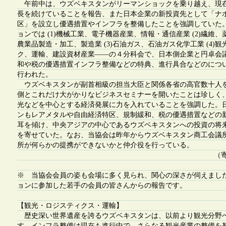
午前中は、ウズベキスタンがリーマンショックを乗り越え、現
長を続けていることを報告、また日本企業の新投資先として「ナ
区」を設立し優遇措置やインフラを整備したことを強調していた
ョンでは (1)機械工業、電子機器産業、情報・通信産業 (2)繊維
農業品製造・加工、製造業 (3)石油ガス、石油ガス化学工業 (4)
ク、運輸、建設資材産業——の４分科会で、日本側企業と円卓会
和や税の優遇措置インフラ整備などの特典、進行具合などのにつ
行われた。
ウズベキスタンが副首相級の担当大臣と関係各省の高官数十人
側とこれだけ大がかりなビジネスセミナーを開いたことは珍しく
光などを中心とする経済発展に力を入れていることを強調した。
ンもレアメタルや自由経済特区、規制緩和、税の優遇措置などの
耳を傾け、中央アジアの中心であるウズベキスタンへの投資の将
を寄せていた。なお、当協会は昨年からウズベキスタン商工会議
所が何らかの提携ができないかと仲介役を行っている。
（
※ 当協会会員の姿も会場に多く見られ、関心の深さが伺えまし
ョンに参加した若手の会員の皆さんからの報告です。
【観光・ロジスティクス・運輸】
歴史深い世界遺産を誇るウズベキスタンは、以前より観光分野
す。インフラ整備は現在も進行中で、さらなる観光産業の整備を