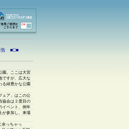
告 ■□■
公園。ここは大宮
地ですが、広大な
わる緑豊かな公園
フェア」はこの公
当協会は２度目の
のイベント、例年
以上が参加し、来場
に余っちゃっ