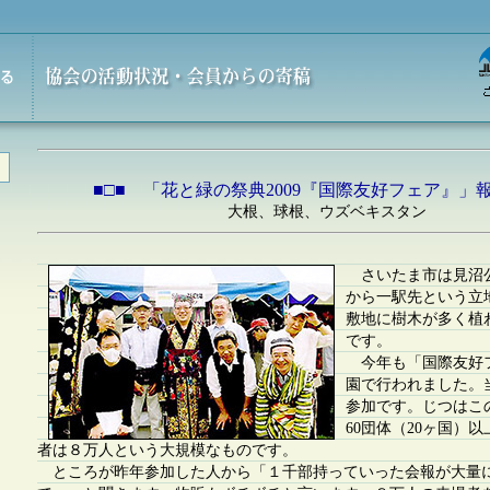
■□■ 「花と緑の祭典2009『国際友好フェア』」報
大根、球根、ウズベキスタン
さいたま市は見沼
から一駅先という立
敷地に樹木が多く植
です。
今年も「国際友好
園で行われました。
参加です。じつはこ
60団体（20ヶ国）
者は８万人という大規模なものです。
ところが昨年参加した人から「１千部持っていった会報が大量