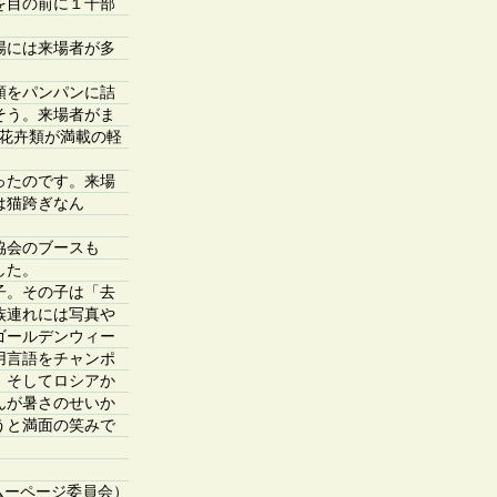
を目の前に１千部
場には来場者が多
類をパンパンに詰
そう。来場者がま
花卉類が満載の軽
ったのです。来場
は猫跨ぎなん
協会のブースも
した。
子。その子は「去
族連れには写真や
ゴールデンウィー
用言語をチャンポ
、そしてロシアか
んが暑さのせいか
うと満面の笑みで
ムーページ委員会）