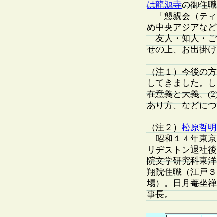
は龍源寺
の御住職
「懇親会（ティ
め中央アジアなど
友人・知人・ご
せの上、お出掛け
（注１）今後の方
してきました。し
在意義と大義、(
あり方、などにつ
（注２）
松原哲明
昭和１４年東京
リヂストン退社後
院文学研究科東洋
翔院住職（江戸３
場）。日月菴坐禅
事長。