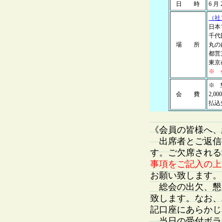
日 時
6 月
（社
日本
千代
場 所
丸
都
東京都
※ 
※ 
会 費
2,
払込先
《会員の皆様へ、
出席者とご返信
す。ご欠席される
事項をご記入の上
お願い致します。
総会の出欠、懇
致します。なお、
記口座にあらかじ
当日の受付ボラ