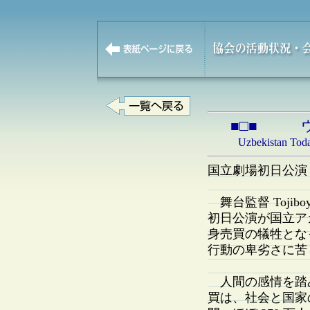
■□■ 
Uzbekistan
国立劇場初日公演 By Z
舞台監督 Tojiboy 
初日公演が国立ア
身売買の犠牲とな
行動の卑劣さに苦
人間の感情を踏
買は、社会と国家