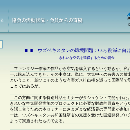
■□■ ウズベキスタンの環境問題：CO
削減に向け
2
きれいな空気を確保するための資金
ファンタジー作家の作品から空気を購入するという動きが、私
一歩踏み込んできた。その中身は、単に、大気中への有害ガス放
ということ、並びにそのような有害ガス排出権を巡って国際間で
ことではあるが。
この方向に関する特別対話セミナーがタシュケントで開かれた
きれいな空気開発実施のプロジェクトに必要な財政的原資をどう
を話し合うための本セミナーにさまざまな経済界の専門家が参加
ーは、ウズベキスタン共和国経済省の支援を受けた国連開発プログ
よって実施されたものである。