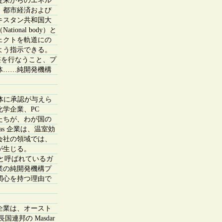
従来からのエネル
、都市経済および
キスタン共和国大
nal body）と
ェクトを軌道にの
よう指示できる。
調整を行なうこと、プ
体……純開発機構
体に承認が与えら
学企業、PC
の働き手たちが、わが国の
as 企業は、温室効
会社の領域では、
が生じる。
ガスと呼ばれているガ
業の純開発機構プ
関心を持つ理由で
企業は、オースト
長国連邦の Masdar