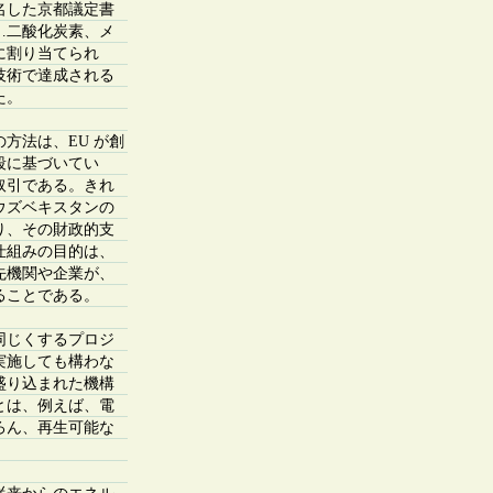
名した京都議定書
…二酸化炭素、メ
に割り当てられ
技術で達成される
た。
方法は、EU が創
段に基づいてい
取引である。きれ
ウズベキスタンの
り、その財政的支
仕組みの目的は、
先機関や企業が、
ることである。
同じくするプロジ
実施しても構わな
盛り込まれた機構
とは、例えば、電
ろん、再生可能な