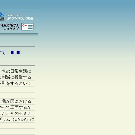
て ■□■
たちの日常生活に
出削減に投資する
取引をするという
。我が国における
やって工面するか
した。そのセミナ
ラム（UNDP）に