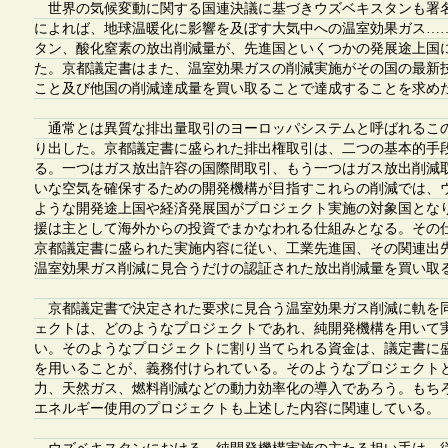
世界の気候変動に関する国連決議に基づきウズベキスタンも署
によれば、地球温暖化に影響を及ぼす大気中への温室効果ガス…
タン、酸化窒素の放出削減量が、先進国といくつかの発展途上国
た。京都議定書はまた、温室効果ガスの削減実施がその国の最新
こと及び他国の削減達成量を買い取ることで達成することを求め
通常とは異質な排出量取引のヨーロッパシステムと呼ばれるこの
り出した。京都議定書に盛られた排出権取引は、二つの基本的手
る。一つはガス放出許容の国際間取引、もう一つはガス放出削減
いな空気を確保するための開発機構が目指すこれらの削減では、
ような開発途上国や経済発展国がプロジェクト実施の対象国とな
援は主として海外からの投資でまかなわれる仕組みとなる。その
京都議定書に盛られた実施内容に従い、工業先進国、その関連出
温室効果ガス削減に見合うだけの認証された放出削減量を買い取
京都議定書で決定された要求に見合う温室効果ガス削減に軌を
ェクトは、どのようなプロジェクトであれ、純開発機構を用いて
い。そのようなプロジェクトに割り当てられる資金は、議定書に
を用いることが、義務付けられている。そのようなプロジェクト
力、天然ガス、燃料削減などの動力効率化の導入であろう。もち
エネルギー使用のプロジェクトも上述した内容に関連している。