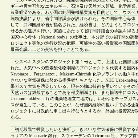
ウズベキスタンにおける、純開発機構実施の主たる担い手は、
ギーや再生可能なエネルギー、石油及び天然ガス領域、化学産業
農業経済である。わが国の純開発機構実施を目的として、ウズベ
統領決議により、省庁間評議会が設けられた。その国家中心母体（Natio
して、共和国経済省が指名された。経済省は、どのようなプロジ
せるかの選択を行い、実施にあたって省庁間評議会の承認を得る
国家中心母体（National body）の仕事は、本分野での省庁間の
ロジェクト実施の進行状況の把握、可能性の高い投資家や国際団
最高会議……との交渉を担うことである。
ウズベキスタンのプロジェクト第 1 号として、上述した国際団
れた。大気中への窒素酸化物削減のプロジェクトを代表する国内化
Navoiazot 、Ferganaazot 、Maksam-Chirchik 化学プラント
きれいな空気確保に努める指導者たちとなった。NHC Uzbeknefteg
果ガスで大気を汚染している。現在の抽出技術を用いているその
天然ガスは燃焼することである程度削減され、また輸送中にロス
Uzkommunkhizmat 庁の廃棄物埋立て地では、いわゆるチップ
スが発生している。このことが、なぜ国内経済の担い手である企
ロジェクトに財政的な申し出を行なうとするか、外国の投資家が
ある。
初期段階で投資したいと決断し、きれいな空気確保に投資する
ラリアの Maccuarie 銀行、スウェーデンの Tricorona 社、アラブ首