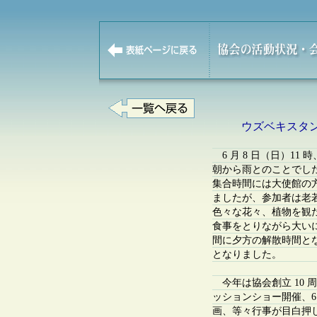
ウズベキスタ
6 月 8 日（日）1
朝から雨とのことでし
集合時間には大使館の方
ましたが、参加者は老若
色々な花々、植物を観
食事をとりながら大い
間に夕方の解散時間と
となりました。
今年は協会創立 10 
ッションショー開催、6
画、等々行事が目白押