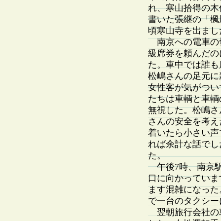
れ、寒山拾得の木
書いた張継の「楓
頃寒山寺を出まし
南京への電車の切
級席券を頼んだの
た。車中では誰も
松嶋さんの足元に
女性客が気がつい
たちは車輌と車輌
無視した。松嶋さ
さんの安全を考え
着いたら小さい声
れば余計な話でし
た。
午後7時、南京駅
口に向かっていま
ます混雑になった
で一台のタクシー
翌朝旅行会社の車