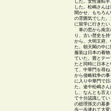
した。女性運転手
した。松嶋さんは
聞かせ、もちろん
の雰囲気でした。
に留学に行きたい
車の窓から南京
り、古い歴史を持
から、大明王府、
た。朝天閣の中に
服装は日本の着物
ていた。畳とテー
たと同時に日本と
て、中華門を尋ね
から侵略戦争の事
に入り中華門で日
た。途中松嶋さん
し、なんとも言え
て十分認識してい
の総理孫文の墓参
歩一歩連れて大変