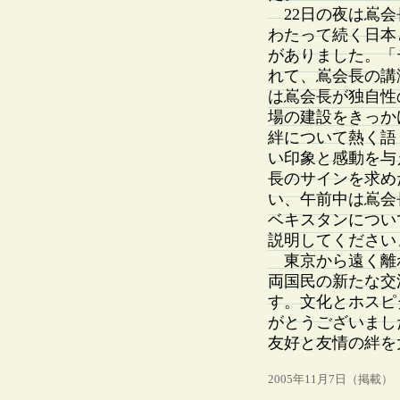
22日の夜は嶌会
わたって続く日本
がありました。「
れて、嶌会長の講
は嶌会長が独自性
場の建設をきっか
絆について熱く語
い印象と感動を与
長のサインを求め
い、午前中は嶌会
ベキスタンについ
説明してください
東京から遠く離
両国民の新たな交
す。文化とホスピ
がとうございまし
友好と友情の絆を
2005年11月7日（掲載）