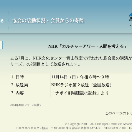
NHK「カルチャーアワー・人間を考える」
去る7月に、NHK文化センター青山教室で行われた嶌会長の講演
リーズ」の2回目として放送されます。
1. 日時
11月14日（日）午後８時〜９時
2. 放送局
NHKラジオ第２放送（全国放送）
3. 内容
「ナボイ劇場建設の記録」より
2004年10月27日（掲載）
このページのト
© Copyright 2001 - 2024 The Japan-Uzbekistan Associat
日本ウズベキスタン協会 〒105-0003 東京都港区西新橋1-17-1-3F TEL03-3593-1400 E-m