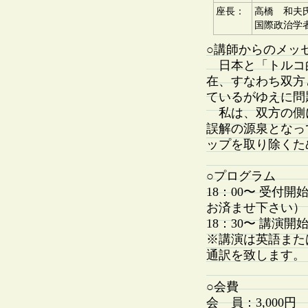
座長：
高橋 和夫
国際政治学
○講師からのメッ
日本と「トルコ
在、すなわち双方
ているがゆえに問
私は、双方の側
誤解の源泉となっ
ップを取り除くた
○プログラム
18：00〜 受
お済ませ下さい）
18：30〜 講演開
※講演は英語また
通訳を致します。
○会費
会 員：3,000円