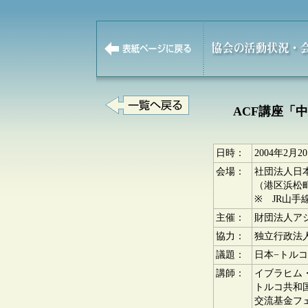
ACF講座「
日時：
2004年2月2
会場：
社団法人日
（港区浜松町
※ JR山
主催：
財団法人ア
協力：
独立行政法
議題：
日本−トル
講師：
イブラヒム・オ
トルコ共和
交流基金フ