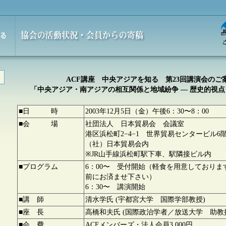
ACF講座 中央アジアを知る 第23回講演会のご
「中央アジア・南アジアの相互関係と地域紛争 — 歴史的視点も
■日 時
2003年12月5日（金）午後6：30〜8：00
■会 場
社団法人 日本貿易会 会議室
港区浜松町2−4−1 世界貿易センタービル6
（社）日本貿易会内
※JR山手線浜松町駅下車、駅隣接ビル内
■プログラム
6：00〜 受付開始（軽食を用意しておりま
前にお済ませ下さい）
6：30〜 講演開始
■講 師
清水学氏 (宇都宮大学 国際学部教授)
■座 長
高橋和夫氏 (国際政治学者／放送大学 助教
■会 費
ACFメンバーズ・法人会員3,000円