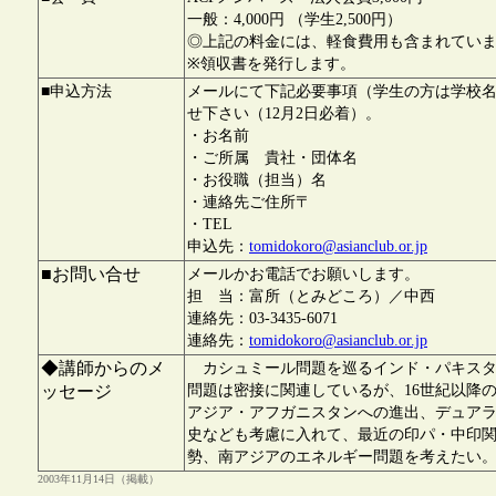
一般：4,000円 （学生2,500円）
◎上記の料金には、軽食費用も含まれてい
※領収書を発行します。
■申込方法
メールにて下記必要事項（学生の方は学校
せ下さい（12月2日必着）。
・お名前
・ご所属 貴社・団体名
・お役職（担当）名
・連絡先ご住所〒
・TEL
申込先：
tomidokoro@asianclub.or.jp
■お問い合せ
メールかお電話でお願いします。
担 当：富所（とみどころ）／中西
連絡先：03-3435-6071
連絡先：
tomidokoro@asianclub.or.jp
◆講師からのメ
カシュミール問題を巡るインド・パキスタ
ッセージ
問題は密接に関連しているが、16世紀以降
アジア・アフガニスタンへの進出、デュア
史なども考慮に入れて、最近の印パ・中印
勢、南アジアのエネルギー問題を考えたい
2003年11月14日（掲載）