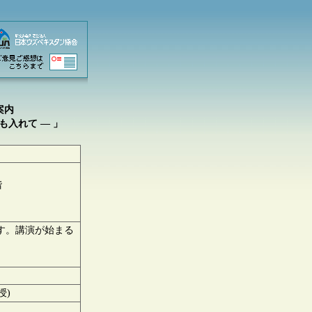
案内
入れて — 」
階
す。講演が始まる
授)