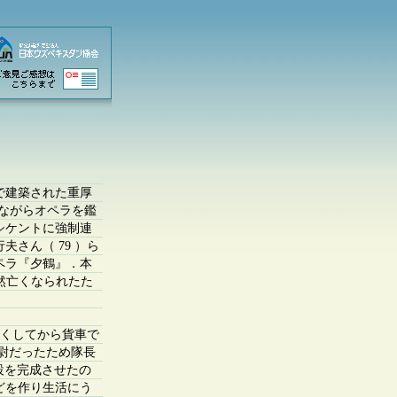
で建築された重厚
しながらオペラを鑑
シケントに強制連
さん（ 79 ）ら
ペラ『夕鶴』．本
然亡くなられたた
らくしてから貨車で
大尉だったため隊長
建設を完成させたの
どを作り生活にう