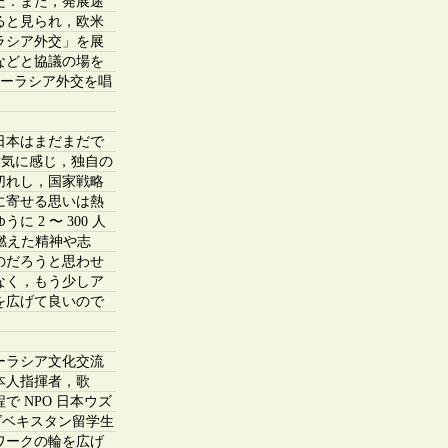
た．また，発展途
ると見られ，欧米
ラシア外交」を展
などと協議の場を
ユーラシア外交を唱
日本はまだまだで
意気に感じ，独自の
切れし，国家戦略
に寄せる思いは熱
2 〜 300 人
に燃えた精神や志
のだろうと思わせ
なく，もう少しア
を広げて良いので
ーラシア文化交流
本人指揮者，歌
 NPO 日本ウズ
ウズベキスタン留学生
ワークの輪を広げ