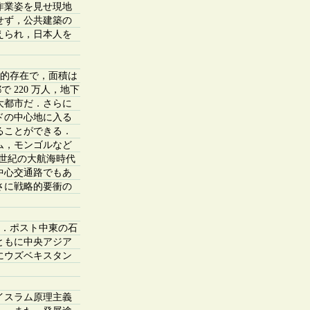
作業姿を見せ現地
せず，公共建築の
えられ，日本人を
心的存在で，面積は
で 220 万人，地下
大都市だ．さらに
ドの中心地に入る
ることができる．
ム，モンゴルなど
 世紀の大航海時代
中心交通路でもあ
さに戦略的要衝の
た．ポスト中東の石
ともに中央アジア
にウズベキスタン
イスラム原理主義