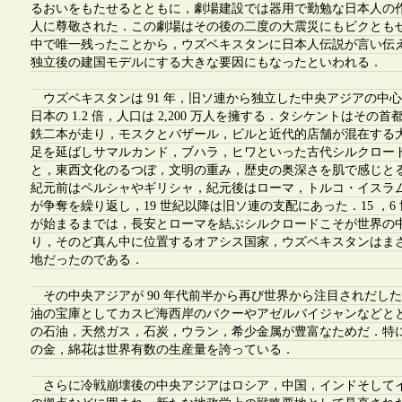
るおいをもたせるとともに，劇場建設では器用で勤勉な日本人の
人に尊敬された．この劇場はその後の二度の大震災にもビクとも
中で唯一残ったことから，ウズベキスタンに日本人伝説が言い伝
独立後の建国モデルにする大きな要因にもなったといわれる．
ウズベキスタンは 91 年，旧ソ連から独立した中央アジアの中
日本の 1.2 倍，人口は 2,200 万人を擁する．タシケントはその首都
鉄二本が走り，モスクとバザール，ビルと近代的店舗が混在する
足を延ばしサマルカンド，ブハラ，ヒワといった古代シルクロー
と，東西文化のるつぼ，文明の重み，歴史の奥深さを肌で感じと
紀元前はペルシャやギリシャ，紀元後はローマ，トルコ・イスラ
が争奪を繰り返し，19 世紀以降は旧ソ連の支配にあった．15 ，6
が始まるまでは，長安とローマを結ぶシルクロードこそが世界の
り，そのど真ん中に位置するオアシス国家，ウズベキスタンはま
地だったのである．
その中央アジアが 90 年代前半から再び世界から注目されだし
油の宝庫としてカスピ海西岸のバクーやアゼルバイジャンなどと
の石油，天然ガス，石炭，ウラン，希少金属が豊富なためだ．特
の金，綿花は世界有数の生産量を誇っている．
さらに冷戦崩壊後の中央アジアはロシア，中国，インドそして