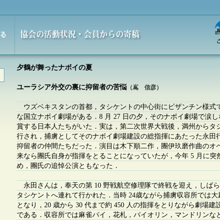
夕鶴が舞ったナボイの夏
ユーラシア外交の裏に抑留者の苦悩
（嶌 信彦）
ウズベキスタンの首都，タシケントの中心街にビザンチン様式
な国立ナボイ劇場がある．8 月 27 日の夕，そのナボイ劇場で涙
賞する日本人たちがいた．実は，第二次世界大戦後，満州からタ
行され，捕虜としてそのナボイ劇場建設の総指揮にあたった永田行夫
抑留者の仲間たちだった．演目は木下順二作，團伊玖磨作曲のオ
来なら團氏自身が指揮をとることになっていたが，今年 5 月に突
め，團氏の追悼公演ともなった．
永田さんは，奉天の第 10 野戦航空修理隊で終戦を迎え，しば
タシケントへ連れて行かれた．当時 24歳ながら捕虜収容所では
となり，20 歳から 30 代まで約 450 人の指揮をとりながら劇場
である．収容所では麻雀パイ，花札，バイオリン，マンドリンな