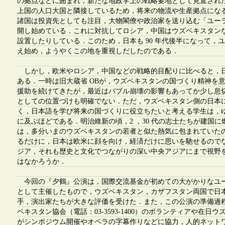
の拠点などに囲まれ，新たな地政学上の戦略要地として見直され
上国の人口大国と隣接しているため，将来の物流や生産拠点にな
諸国は投資先としても注目，大物閣僚や政治家を送り込む「ユー
開し始めている．これに対抗してロシア，中国はウズベキスタン
設置したりしている．このため，日本も 90 年代後半になって，
え始め，ようやくこの地を重視しだしたのである．
しかし，欧米やロシア，中国などの戦略的目配りに比べると，
ある．一時は旧大蔵省 OBが，ウズベキスタンの国づくり精神を
援助を続けてきたが，最近はバブル崩壊の影響もあってか少し息
としての位置づけも明確でない．ただ，ウズベキスタン側の日本
く，日本語を学び将来の国づくりに役立ちたいと考える学生は，ゆうに 
に及ぶほどである．明治維新の頃，2 ，30 代の志士たちが建国
は，多分いまのウズベキスタンの若者と似た熱気に包まれていた
るだけに，日本は欧米に顔を向け，経済だけに思いを馳せるので
ジア，それも歴史と文化でつながりの深い中央アジアにまで視野
はなかろうか．
今回の『夕鶴』公演は，国際交流基金が初めての大がかりなユ
として主催したもので，ウズベキスタン，カザフスタン両国で日
手，演出家たちが大きな評価を受けた．また，この公演の準備過程で
ベキスタン協会（電話：03-3593-1400）のボランティアや在日
がシンポジウム開催やオペラの字幕作りなどに協力，人的ネット